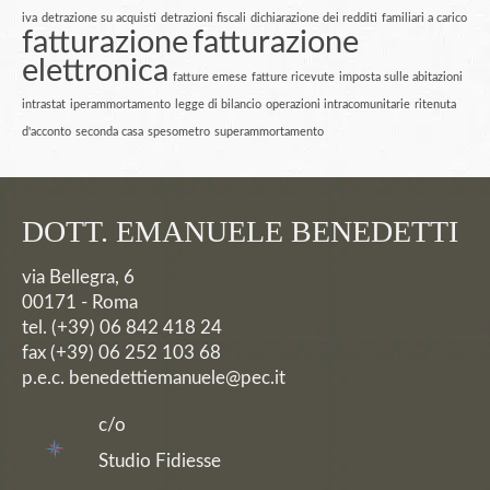
iva
detrazione su acquisti
detrazioni fiscali
dichiarazione dei redditi
familiari a carico
fatturazione
fatturazione
elettronica
fatture emese
fatture ricevute
imposta sulle abitazioni
intrastat
iperammortamento
legge di bilancio
operazioni intracomunitarie
ritenuta
d'acconto
seconda casa
spesometro
superammortamento
DOTT. EMANUELE BENEDETTI
via Bellegra, 6
00171 - Roma
tel. (+39) 06 842 418 24
fax (+39) 06 252 103 68
p.e.c. benedettiemanuele@pec.it
c/o
Studio Fidiesse