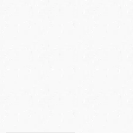
30
Il Super ed Iper
NOV 2017
Ammortamento
Al fine di incentivare le imprese costituite sia in
forma societaria che individuale ad effettuare
investimenti in nuovi beni strumentali materiali ed
immateriali funzionali alla trasformazione
tecnologica e digitale dei diversi processi
produttivi la Legge di Bilancio 2017 ha
confermato …
Continua a leggere
ammortamento
,
beni strumentali
,
iperammortamento
,
legge di bilancio
,
superammortamento