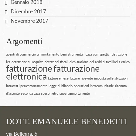
Gennaio 2018
Dicembre 2017
Novembre 2017
Argomenti
agenti di commercio
ammortamento
beni strumentali
casa
corrispettivi
detrazione
iva
detrazione su acquisti
detrazioni fiscali
dichiarazione dei redditi
familiari a carico
fatturazione
fatturazione
elettronica
fatture emese
fatture ricevute
imposta sulle abitazioni
intrastat
iperammortamento
legge di bilancio
operazioni intracomunitarie
ritenuta
d'acconto
seconda casa
spesometro
superammortamento
DOTT. EMANUELE BENEDETTI
via Bellegra, 6