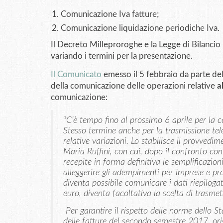
Comunicazione Iva fatture;
Comunicazione liquidazione periodiche Iva.
Il Decreto Milleproroghe e la Legge di Bilanc
variando i termini per la presentazione.
Il Comunicato
emesso il 5 febbraio da parte del
della comunicazione delle operazioni relative
a
comunicazione:
“
C’è tempo fino al prossimo 6 aprile per la 
Stesso termine anche per la trasmissione tele
relative variazioni. Lo stabilisce il provvedi
Maria
Ruffini, con cui, dopo il confronto co
recepite in forma definitiva le semplificazion
alleggerire gli adempimenti per imprese e prof
diventa possibile
comunicare i dati riepilogat
euro, diventa facoltativa la scelta di trasme
Per garantire il rispetto delle norme dello S
delle fatture del secondo semestre 2017, orig