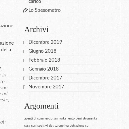
carico
Lo Spesometro
cazione
Archivi
Dicembre 2019
tazione
 della
Giugno 2018
Febbraio 2018
Gennaio 2018
.
 le
Dicembre 2017
sto
Novembre 2017
gono
e ad
este,
Argomenti
agenti di commercio
ammortamento
beni strumentali
ati
casa
corrispettivi
detrazione iva
detrazione su