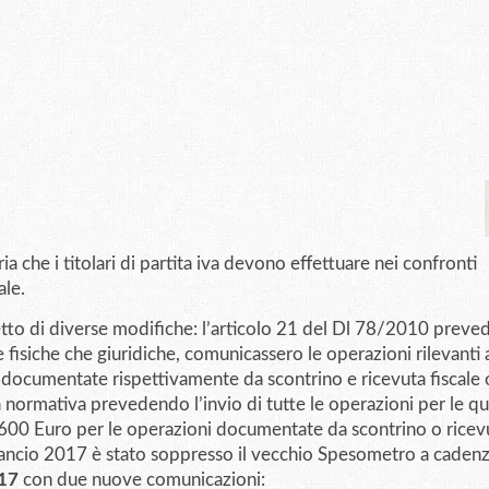
 che i titolari di partita iva devono effettuare nei confronti
ale.
etto di diverse modifiche: l’articolo 21 del Dl 78/2010 preve
one fisiche che giuridiche, comunicassero le operazioni rilevanti a
 documentate rispettivamente da scontrino e ricevuta fiscale 
a normativa prevedendo l’invio di tutte le operazioni per le qu
3.600 Euro per le operazioni documentate da scontrino o ricev
 Bilancio 2017 è stato soppresso il vecchio Spesometro a caden
17
con due nuove comunicazioni: