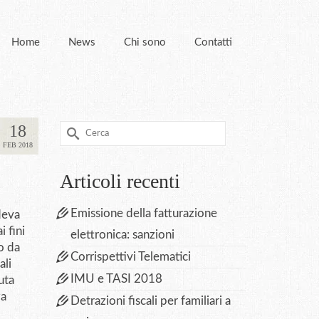
Home
News
Chi sono
Contatti
18
Cerca
per:
FEB 2018
Articoli recenti
Emissione della fatturazione
deva
i fini
elettronica: sanzioni
o da
Corrispettivi Telematici
ali
IMU e TASI 2018
uta
za
Detrazioni fiscali per familiari a