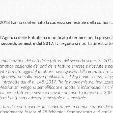
io 2018 hanno confermato la cadenza semestrale della comuni
l’Agenzia delle Entrate ha modificato il termine per la presen
l secondo semestre del 2017
. Di seguito si riporta un estratto
comunicazione dei dati delle fatture del secondo semestre 2017
matica opzionale dei dati delle fatture emesse e ricevute e per
mento firmato oggi dal direttore dell’Agenzia delle entrate, Erne
n gli operatori sulla bozza pubblicata il 19 gennaio scorso, ven
i introdotte dal dl n. 148/2017. Tra le nuove misure, finalizzat
essionisti, vengono semplificate e ridotte le informazioni richi
ivi per le fatture emesse e ricevute di importo inferiore a 300
ttere i dati con cadenza trimestrale o semestrale.
tatuto del contribuente, la scadenza per la comunicazione dei d
inariamente fissata al 28 febbraio, viene spostata al 6 aprile