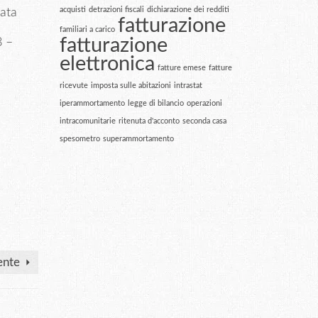
acquisti
detrazioni fiscali
dichiarazione dei redditi
data
fatturazione
familiari a carico
fatturazione
8 –
elettronica
fatture emese
fatture
ricevute
imposta sulle abitazioni
intrastat
iperammortamento
legge di bilancio
operazioni
intracomunitarie
ritenuta d'acconto
seconda casa
spesometro
superammortamento
ente