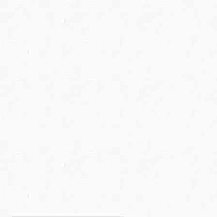
30
Il Super ed Iper
NOV 2017
Ammortamento
Al fine di incentivare le imprese costituite sia in
forma societaria che individuale ad effettuare
investimenti in nuovi beni strumentali materiali ed
immateriali funzionali alla trasformazione
tecnologica e digitale dei diversi processi
produttivi la Legge di Bilancio 2017 ha
confermato …
Continua a leggere
ammortamento
,
beni strumentali
,
iperammortamento
,
legge di bilancio
,
superammortamento