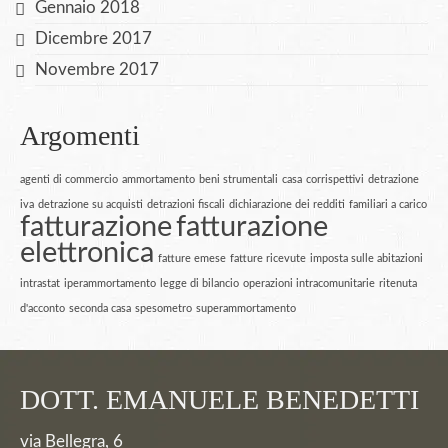
Gennaio 2018
Dicembre 2017
Novembre 2017
Argomenti
agenti di commercio
ammortamento
beni strumentali
casa
corrispettivi
detrazione
iva
detrazione su acquisti
detrazioni fiscali
dichiarazione dei redditi
familiari a carico
fatturazione
fatturazione
elettronica
fatture emese
fatture ricevute
imposta sulle abitazioni
intrastat
iperammortamento
legge di bilancio
operazioni intracomunitarie
ritenuta
d'acconto
seconda casa
spesometro
superammortamento
DOTT. EMANUELE BENEDETTI
via Bellegra, 6