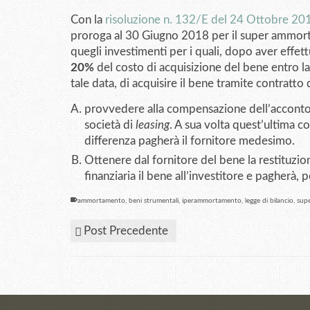
Con la
risoluzione n. 132/E del 24 Ottobre 20
proroga al 30 Giugno 2018 per il super ammo
quegli investimenti per i quali, dopo aver effett
20%
del costo di acquisizione del bene entro l
tale data, di acquisire il bene tramite contratto 
provvedere alla compensazione dell’acconto v
società di
leasing
. A sua volta quest’ultima co
differenza pagherà il fornitore medesimo.
Ottenere dal fornitore del bene la restituzio
finanziaria il bene all’investitore e pagherà, 
ammortamento
,
beni strumentali
,
iperammortamento
,
legge di bilancio
,
sup
Post Precedente