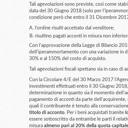
Tali agevolazioni sono previste, così come stabil
data del 30 Giugno 2018 (solo per l’iperammor
condizione però che entro il 31 Dicembre 2017
l’ordine risulti accettato dal venditore;
risultino pagati acconti in misura non inferio
Con l’approvazione della Legge di Bilancio 20
dell’iperammortamento con una variazione in di
30% e al 150% del costo di acquisto.
Tali agevolazioni fiscali spettano sia in caso di a
Con la Circolare 4/E del 30 Marzo 2017 l’Agenz
investimenti effettuati entro il 30 Giugno 2018, 
determinazione in quanto sia il momento dell’ac
pagamento di acconti da parte dell’acquirente,
quali il contribuente è tenuto alla conservazion
titolo di acconto
. Per i beni acquistati tramite
l
essere sottoscritto da entrambe le parti il relat
misura
almeno pari al 20% della quota capital