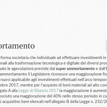
ortamento
in forma societaria che individuale ad effettuare investimenti in
nali alla trasformazione tecnologica e digitale dei diversi pro
ato le agevolazioni previste dal
super ammortamento
e dall’
r ammortamento il Legislatore riconosce una maggiorazione fis
 nuovi applicabile agli investimenti effettuati nell’arco tempor
bre 2017, mentre per l’acquisto di beni materiali ad alto co
egato A alla
Legge di Bilancio 2017
la maggiorazione è aumenta
ciuto una maggiorazione del 40% nello stesso periodo in cui 
 acquistino beni elencati nell’allegato B della Legge n. 232/