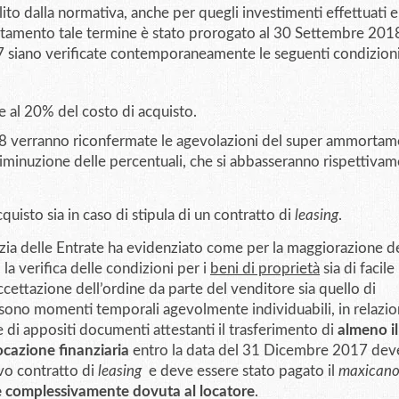
ito dalla normativa, anche per quegli investimenti effettuati e
tamento tale termine è stato prorogato al 30 Settembre 2018
 siano verificate contemporaneamente le seguenti condizioni
re al 20% del costo di acquisto.
18 verranno riconfermate le agevolazioni del super ammortam
minuzione delle percentuali, che si abbasseranno rispettivam
cquisto sia in caso di stipula di un contratto di
leasing
.
ia delle Entrate ha evidenziato come per la maggiorazione de
la verifica delle condizioni per i
beni di proprietà
sia di facile
cettazione dell’ordine da parte del venditore sia quello di
 sono momenti temporali agevolmente individuabili, in relazio
e di appositi documenti attestanti il trasferimento di
almeno i
ocazione finanziaria
entro la data del 31 Dicembre 2017 dev
ivo contratto di
leasing
e deve essere stato pagato il
maxican
e complessivamente dovuta al locatore
.