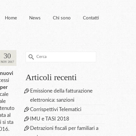
Home
News
Chi sono
Contatti
30
Cerca
per:
NOV 2017
nuovi
Articoli recenti
cessi
iper
Emissione della fatturazione
cale
elettronica: sanzioni
ale
ntenuto
Corrispettivi Telematici
ta al
IMU e TASI 2018
si sta
Detrazioni fiscali per familiari a
2016.