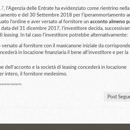
17
, l’Agenzia delle Entrate ha evidenziato come rientrino nella
rtamento e del 30 Settembre 2018 per l’iperammortamento a
uato l’ordine e aver versato al fornitore un
acconto almeno pa
a data del 31 dicembre 2017, l’investitore decida, successiva
di
leasing
. In tal caso l’investitore potrebbe alternativamente:
ersato al fornitore con il maxicanone iniziale da corrisponde
ncederà in locazione finanziaria il bene all’investitore e per la
ne dell’acconto e la società di leasing concederà in locazione
per intero, il fornitore medesimo.
erammortamento
Post Segu