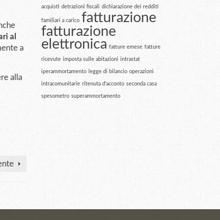
acquisti
detrazioni fiscali
dichiarazione dei redditi
fatturazione
familiari a carico
nche
fatturazione
ri al
elettronica
mente a
fatture emese
fatture
ricevute
imposta sulle abitazioni
intrastat
iperammortamento
legge di bilancio
operazioni
re alla
intracomunitarie
ritenuta d'acconto
seconda casa
spesometro
superammortamento
ente